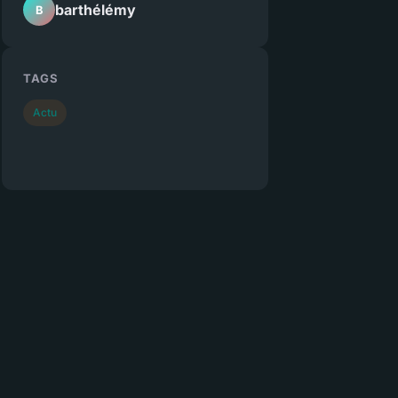
barthélémy
B
TAGS
Actu