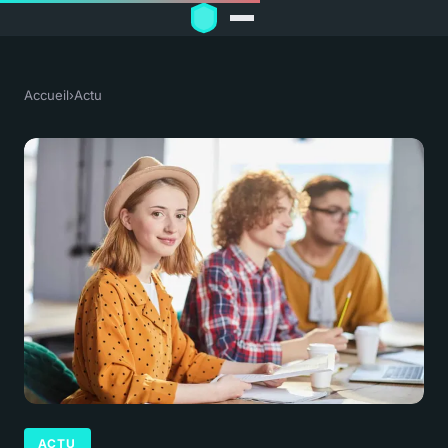
Accueil
›
Actu
ACTU