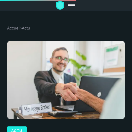
Accueil
›
Actu
ACTU