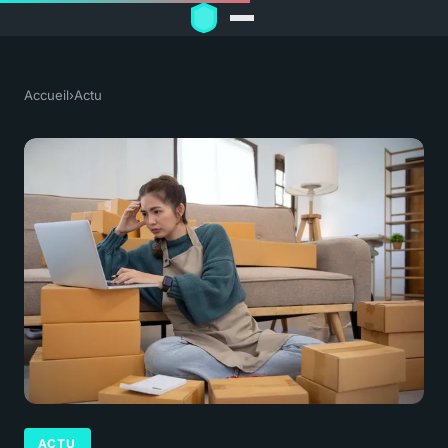
Accueil
›
Actu
ACTU