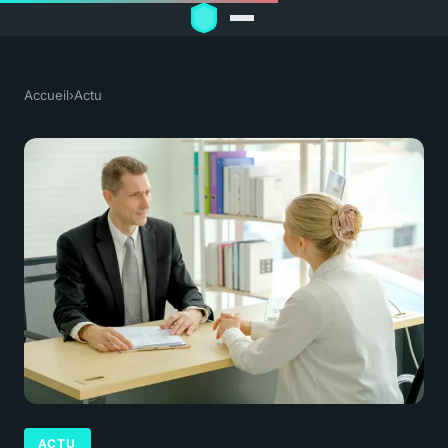
Accueil
›
Actu
ACTU