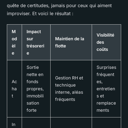
quête de certitudes, jamais pour ceux qui aiment
improviser. Et voici le résultat :
M
Impact
Visibilité
od
sur
Maintien de la
des
èl
trésoreri
flotte
coûts
e
e
Sortie
Surprises
nette en
fréquent
Gestion RH et
Ac
fonds
es,
technique
ha
propres,
entretien
interne, aléas
t
immobili
s et
fréquents
sation
remplace
forte
ments
In