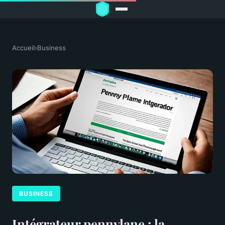
Accueil
›
Business
BUSINESS
Intégrateur pennylane : la