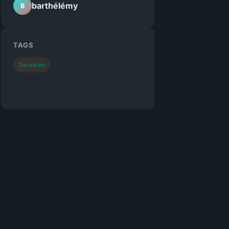
barthélémy
B
TAGS
Services