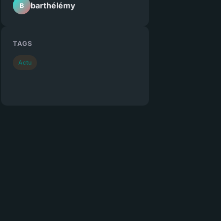
barthélémy
B
TAGS
Actu