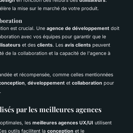
design
en fonction des retours des
utilisateurs
.
élère la mise sur le marché de votre produit.
laboration
ation est crucial. Une
agence de développement
doit
llaboration avec vos équipes pour garantir que le
ilisateurs
et des
clients
. Les
avis clients
peuvent
ité de la collaboration et la capacité de l'agence à
dée et récompensée, comme celles mentionnées
conception
,
développement
et
collaboration
pour
.
lisés par les meilleures agences
optimales, les
meilleures agences UX/UI
utilisent
s outils facilitent la
conception
et le