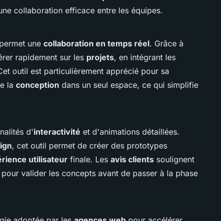
 une collaboration efficace entre les équipes.
 permet une
collaboration en temps réel
. Grâce à
érer rapidement sur les
projets
, en intégrant les
Cet outil est particulièrement apprécié pour sa
de la
conception
dans un seul espace, ce qui simplifie
nalités d'
interactivité
et d'animations détaillées.
ign
, cet outil permet de créer des prototypes
rience utilisateur
finale. Les
avis clients
soulignent
pour valider les concepts avant de passer à la phase
gie adoptée par les
agences web
pour accélérer