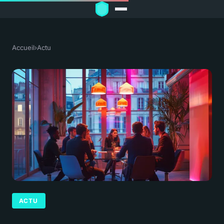
Accueil
›
Actu
ACTU