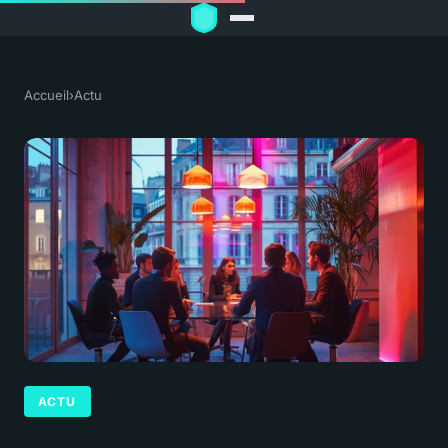
Accueil
›
Actu
ACTU