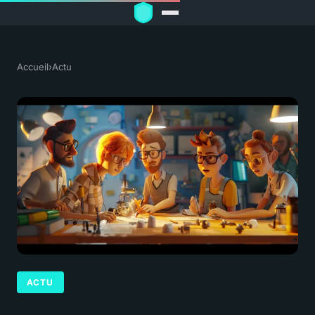
Accueil
›
Actu
ACTU