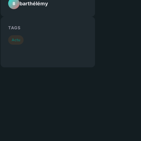
barthélémy
B
TAGS
Actu