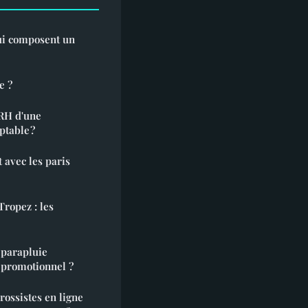
qui composent un
e ?
 RH d'une
ptable ?
 avec les paris
Tropez : les
 parapluie
t promotionnel ?
ossistes en ligne