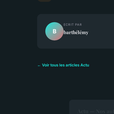
ECRIT PAR
B
barthélémy
← Voir tous les articles Actu
Actu — Nos aut