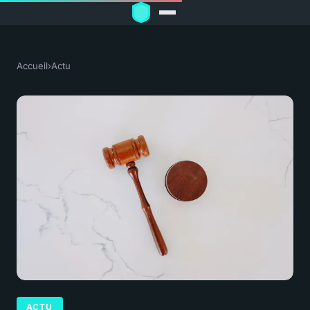
Accueil
›
Actu
ACTU